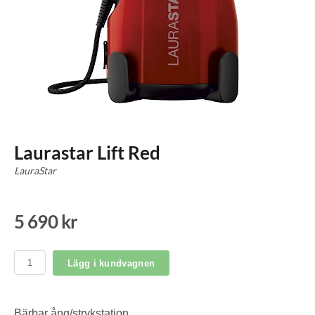
Laurastar Lift Red
LauraStar
5 690 kr
Lägg i kundvagnen
Bärbar ång/strykstation