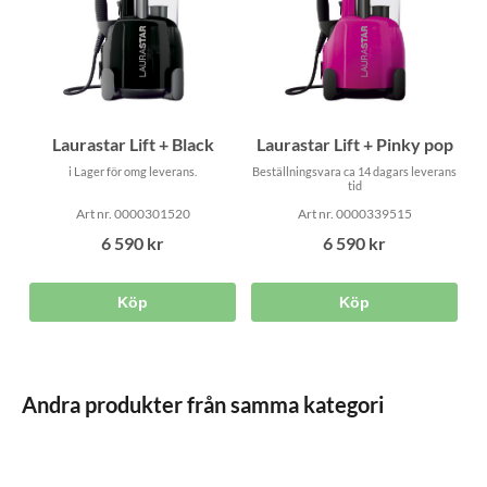
Laurastar Lift + Black
Laurastar Lift + Pinky pop
i Lager för omg leverans.
Beställningsvara ca 14 dagars leverans
tid
Art nr. 0000301520
Art nr. 0000339515
6 590 kr
6 590 kr
Köp
Köp
Andra produkter från samma kategori