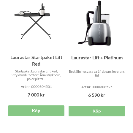
Laurastar Startpaket Lift
Laurastar Lift + Platinum
Red
Startpaket Laurastar Lift Red,
Beställningsvara ca 14 dagars leverans
Strykbord Comfort, Ärm strykbord,
tid
poler platta...
Art nr. 0000304501
Art nr. 0000308525
7 000 kr
6 590 kr
Köp
Köp