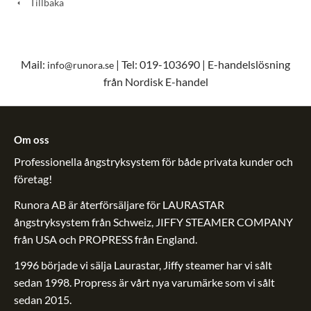
Tillbaka
Mail:
| Tel: 019-103690 | E-handelslösning
info@runora.se
från Nordisk E-handel
Om oss
Professionella ångstryksystem för både privata kunder och
företag!
Runora AB är återförsäljare för LAURASTAR
ångstryksystem från Schweiz, JIFFY STEAMER COMPANY
från USA och PROPRESS från England.
1996 började vi sälja Laurastar, Jiffy steamer har vi sålt
sedan 1998. Propress är vårt nya varumärke som vi sålt
sedan 2015.