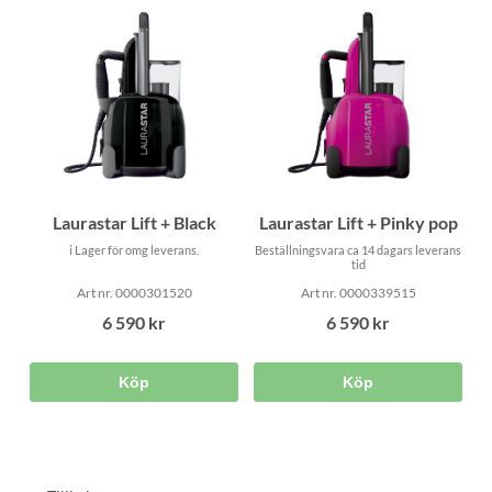
Laurastar Lift + Black
Laurastar Lift + Pinky pop
i Lager för omg leverans.
Beställningsvara ca 14 dagars leverans
tid
Art nr. 0000301520
Art nr. 0000339515
6 590 kr
6 590 kr
Köp
Köp