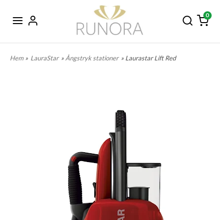
0
Hem
»
LauraStar
»
Ångstryk stationer
» Laurastar Lift Red