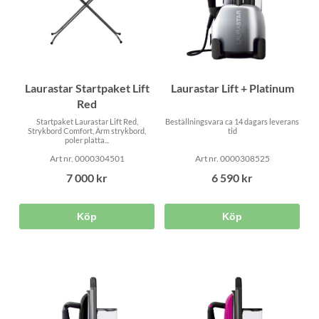
vattenfilter
Passade Strykbord:
Prestige & Comfort, se priset
under "Strykbord" i menyn.
Laurastar Startpaket Lift
Laurastar Lift + Platinum
Red
Startpaket Laurastar Lift Red,
Beställningsvara ca 14 dagars leverans
Strykbord Comfort, Ärm strykbord,
tid
poler platta...
Art nr. 0000304501
Art nr. 0000308525
7 000 kr
6 590 kr
Köp
Köp